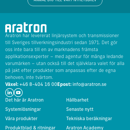
ANMÄL DIG TILL VÅRT NYHETSBREV
Aratron har levererat linjärsystem och transmissioner
till Sveriges tillverkningsindustri sedan 1971. Det gör
oss inte bara till en av marknadens främsta
applikationsexperter – med agentur för många ledande
varumärken – utan också till det självklara valet för alla
på jakt efter produkter som anpassas efter de egna
behoven, inte tvärtom.
Växel:
+46 8-404 16 00
Epost:
info@aratron.se
Det här är Aratron
Hållbarhet
Systemlösningar
Senaste nytt
Våra produkter
Tekniska beräkningar
Produktblad & ritningar
Aratron Academy