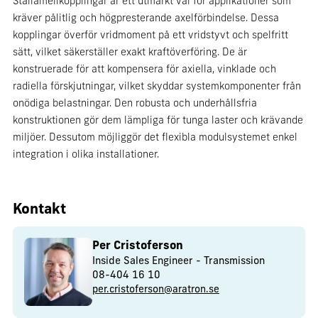
Stållamellkopplingar är ett utmärkt val för applikationer som
kräver pålitlig och högpresterande axelförbindelse. Dessa
kopplingar överför vridmoment på ett vridstyvt och spelfritt
sätt, vilket säkerställer exakt kraftöverföring. De är
konstruerade för att kompensera för axiella, vinklade och
radiella förskjutningar, vilket skyddar systemkomponenter från
onödiga belastningar. Den robusta och underhållsfria
konstruktionen gör dem lämpliga för tunga laster och krävande
miljöer. Dessutom möjliggör det flexibla modulsystemet enkel
integration i olika installationer.
Kontakt
Per Cristoferson
Inside Sales Engineer - Transmission
08-404 16 10
per.cristoferson@aratron.se