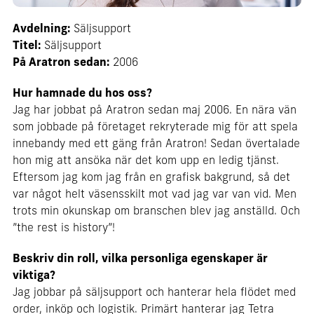
Avdelning:
Säljsupport
Titel:
Säljsupport
På Aratron sedan:
2006
Hur hamnade du hos oss?
Jag har jobbat på Aratron sedan maj 2006. En nära vän
som jobbade på företaget rekryterade mig för att spela
innebandy med ett gäng från Aratron! Sedan övertalade
hon mig att ansöka när det kom upp en ledig tjänst.
Eftersom jag kom jag från en grafisk bakgrund, så det
var något helt väsensskilt mot vad jag var van vid. Men
trots min okunskap om branschen blev jag anställd. Och
”the rest is history”!
Beskriv din roll, vilka personliga egenskaper är
viktiga?
Jag jobbar på säljsupport och hanterar hela flödet med
order, inköp och logistik. Primärt hanterar jag Tetra